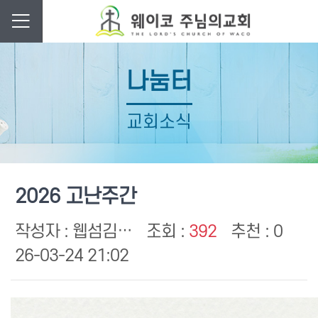
나눔터
교회소식
2026 고난주간
작성자 :
웹섬김…
조회 :
392
추천 : 0
26-03-24 21:02