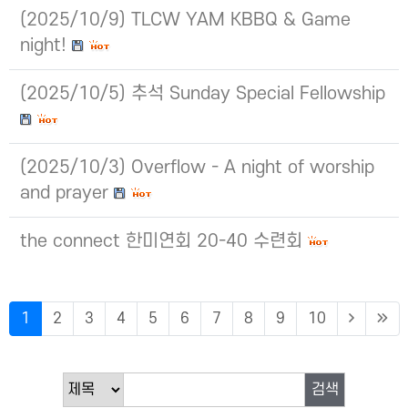
(2025/10/9) TLCW YAM KBBQ & Game
night!
(2025/10/5) 추석 Sunday Special Fellowship
(2025/10/3) Overflow - A night of worship
and prayer
the connect 한미연회 20-40 수련회
1
2
3
4
5
6
7
8
9
10
검색