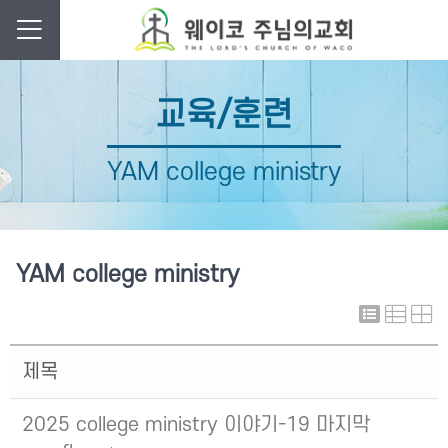
교육/훈련
YAM college ministry
YAM college ministry
제목
2025 college ministry 이야기-19 마지막