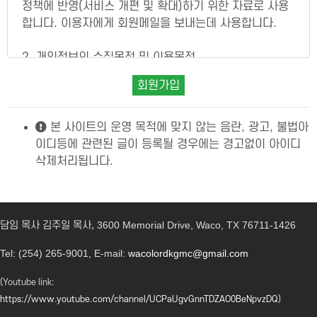
정책에 반영(서비스 개편 및 확대)하기 위한 자료로 사용
합니다. 이용자에게 회원메일을 보내는데 사용합니다.
제 3 조 회원가입
(1) 회원가입을 하고자 하는 자는 본 사이트가 정한 가입
2. 개인정보의 수집목적 및 이용목적
양식에 따라 회원정보를 기입하고, "등록" 단추를 누르는
"개인정보"라 함은 생존하는 개인에 관한 정보로서 정보
방법으로 회원가입을 신청합니다.
회원가입
에 포함되어 있는 성명, 주민등록번호 등의 사항에 의하여
(2) 본 사이트 는 회원가입을 신청한 자가 다음 각 호에
당해 개인을 식별할 수 있는 정보(당해 정보만으로는 특정
해당하지 않는 한 회원등록을 허락합니다.
개인을 식별할 수 없더라도 다른 정보와 용이하게 결합하
본 사이트의 운영 목적에 맞지 않는 음란, 광고, 불법아
① 회원등록 내용에 허위가 있는 경우
여 식별할 수 있는 것을 포함)를 말합니다.
이디등에 관련된 글이 등록될 경우에는 경고없이 아이디
② 사회의 안녕질서 또는 미풍양속을 저해할 목적으로 신
대부분의 서비스는 별도의 사용자 등록이 없이 언제든지
삭제처리됩니다.
청한 경우
사용할 수 있습니다. 그러나 회원서비스를 통하여 이용자
③ 기타 본 사이트 소정의 이용신청요건을 충족하지 못한
들에게 맞춤식 서비스를 비롯한 보다 더 향상된 양질의 서
경우
비스를 제공하기 위하여 이용자 개인의 정보를 수집하고
(3) 본 사이트 는 다음 각 호에 해당하는 경우 이용신청에
담임 목사 김주일 목사,
3600 Memorial Drive, Waco, TX 76711-1426
있습니다.
대한 승낙을 제한할 수 있고, 그 사유가 해소될 때까지 승
운영자는 이용자의 사전 동의 없이는 이용자의 개인 정보
낙을 유보할 수 있습니다.
Tel: (254) 265-9001, E-mail:
wacolordkgmc@gmail.com
를 공개하지 않으며, 수집된 정보는 아래와 같이 이용하고
① 서비스 관련 설비의 용량이 부족한 경우
있습니다.
② 기술상 장애사유가 있는 경우
(Youtube link:
첫째, 이용자들이 제공한 개인정보를 바탕으로 보다 더 유
③ 기타 본 사이트 가 필요하다고 인정하는 경우
https://www.youtube.com/channel/UCPaUgvGnnTDZAO0BeNpvzDQ
)
용한 서비스를 개발할 수 있습니다.