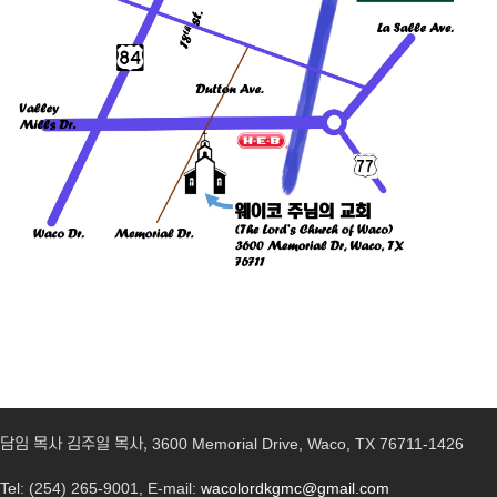
담임 목사 김주일 목사,
3600 Memorial Drive, Waco, TX 76711-1426
Tel: (254) 265-9001, E-mail:
wacolordkgmc@gmail.com