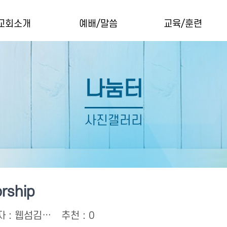
교회소개
예배/말씀
교육/훈련
교회소개
예배안내
YAM college ministr
인사말
예배 생중계 (Live Worship)
장년 성경공부
나눔터
섬기는분들
주일말씀
속회예배자료
오시는길
주일찬양
Education Departmen
사진갤러리
라인 헌금
금요 찬양과 기도의 밤
Children
Youth
EM College/Young Adu
rship
과거 성경공부와 말씀 묵
자 :
웹섬김…
추천 : 0