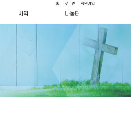
홈
로그인
회원가입
사역
나눔터
y
여선교회 지원 선교지
말씀묵상
지역 섬김사역
담임목사 칼럼
사진갤러리
t
교회소식
주님의 성도 이야기
추천 도서/영화
lt
상