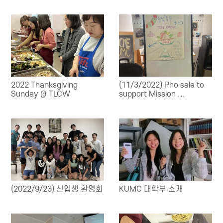
2022 Thanksgiving
(11/3/2022) Pho sale to
Sunday @ TLCW
support Mission ...
(2022/9/23) 신입생 환영회
KUMC 대학부 소개