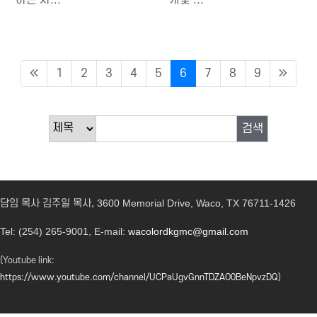
1
2
3
4
5
6
7
8
9
검색
담임 목사 김주일 목사,
3600 Memorial Drive, Waco, TX 76711-1426
Tel: (254) 265-9001, E-mail:
wacolordkgmc@gmail.com
(Youtube link:
https://www.youtube.com/channel/UCPaUgvGnnTDZAO0BeNpvzDQ
)