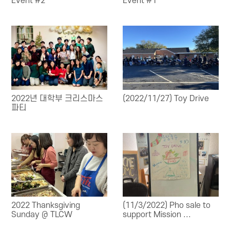
Event #2
Event #1
2022년 대학부 크리스마스
(2022/11/27) Toy Drive
파티
2022 Thanksgiving
(11/3/2022) Pho sale to
Sunday @ TLCW
support Mission ...