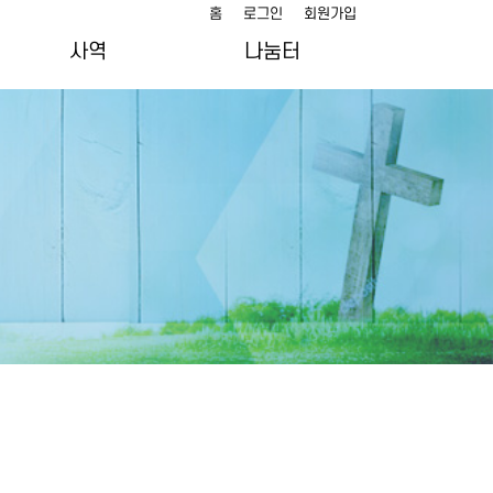
홈
로그인
회원가입
사역
나눔터
y
여선교회 지원 선교지
말씀묵상
지역 섬김사역
담임목사 칼럼
사진갤러리
t
교회소식
주님의 성도 이야기
추천 도서/영화
lt
상