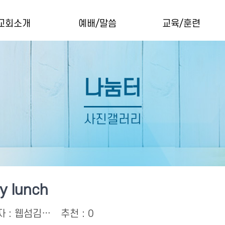
교회소개
예배/말씀
교육/훈련
교회소개
예배안내
YAM college ministr
인사말
예배 생중계 (Live Worship)
장년 성경공부
나눔터
섬기는분들
주일말씀
속회예배자료
오시는길
주일찬양
Education Departmen
사진갤러리
라인 헌금
금요 찬양과 기도의 밤
Children
Youth
EM College/Young Adu
y lunch
과거 성경공부와 말씀 묵
자 :
웹섬김…
추천 : 0