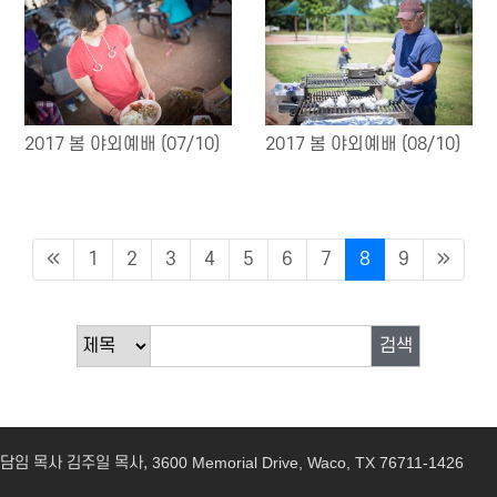
2017 봄 야외예배 (07/10)
2017 봄 야외예배 (08/10)
1
2
3
4
5
6
7
8
9
검색
담임 목사 김주일 목사,
3600 Memorial Drive, Waco, TX 76711-1426